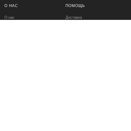
О НАС
ПОМОЩЬ
О нас
Доставка
Политика безопасности
Оплата
Условия соглашения
Возвраты
Контакты
Карта сайта
МЫ В СЕТИ
Вконтакте
Инстаграм
СПЕЦТЕХНИК.РУ
info@spectehnic.ru : СпецТехник.ру – поставщик оборудования для
транспортного климата: также автомобильных рефрижераторов,